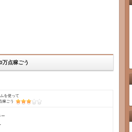
0万点稼ごう
ムを使って
万点稼ごう
キー
ー