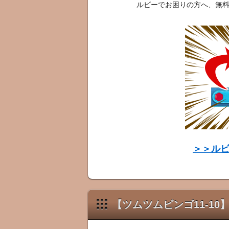
ルビーでお困りの方へ、無
＞＞ル
【ツムツムビンゴ11-1