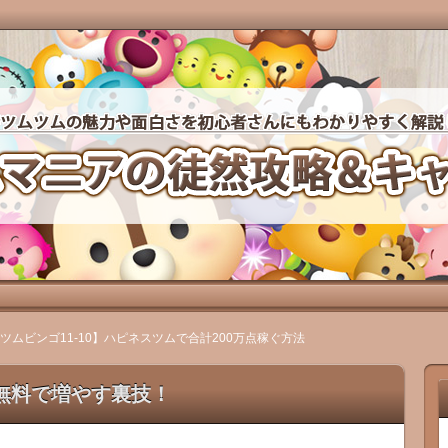
力や面白さを初心者さんにもわかりやすく徹底攻略していき
然攻略＆キャラクター図鑑
ツムビンゴ11-10】ハピネスツムで合計200万点稼ぐ方法
無料で増やす裏技！