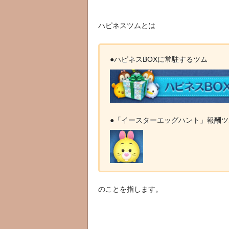
ハピネスツムとは
●ハピネスBOXに常駐するツム
●「イースターエッグハント」報酬
のことを指します。