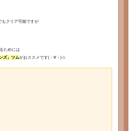
でもクリア可能ですが
するためには
ンズ」ツム
がおススメです(・∀・)☆