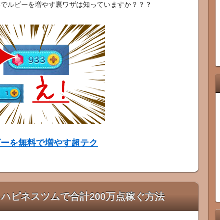
料でルビーを増やす裏ワザは知っていますか？？？
ビーを無料で増やす超テク
0】ハピネスツムで合計200万点稼ぐ方法