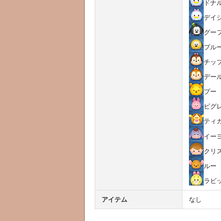
ドナ
デイ
グー
プル
チッ
デー
プー
ピグ
ティ
イー
クリ
ルー
ラビ
アイテム
なし