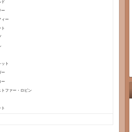
ルド
ジー
フィー
ート
プ
ル
レット
ガー
ヨー
ストファー・ロビン
ット