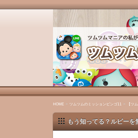
ツムツムマニアの私が、ツムツムの魅
ます。
ツムツムマニアの徒
HOME
ツムツムのミッションビンゴ11
【ツム
もう知ってる？ルビーを