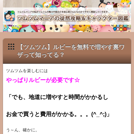
ツ
ム
ツ
ム
マ
ニ
【ツムツム】ルビーを無料で増やす裏ワ
ア
ザって知ってる？
の
徒
ツムツムを楽しむには
然
やっぱりルビーが必要です☆
攻
略
「でも、地道に増やすと時間がかかるし
＆
キ
ャ
お金で買うと費用がかかる。。。(^_^;)」
ラ
ク
う～ん、確かに。