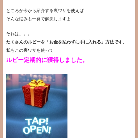
タ
ー
ところが今から紹介する裏ワザを使えば
図
そんな悩みも一発で解決しますよ！
鑑
それは。。。
たくさんのルビーを「お金を払わずに手に入れる」方法です。
私もこの裏ワザを使って
ルビー定期的に獲得しました。