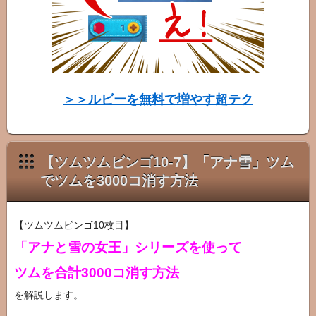
タ
ー
図
鑑
＞＞ルビーを無料で増やす超テク
【ツムツムビンゴ10-7】「アナ雪」ツム
でツムを3000コ消す方法
【ツムツムビンゴ10枚目】
「アナと雪の女王」シリーズを使って
ツムを合計3000コ消す方法
を解説します。