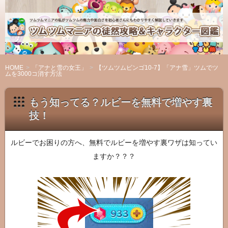
ツ
ム
ツ
ム
マ
HOME
「アナと雪の女王」
【ツムツムビンゴ10-7】「アナ雪」ツムでツ
ムを3000コ消す方法
ニ
ア
もう知ってる？ルビーを無料で増やす裏
の
技！
徒
然
攻
ルビーでお困りの方へ、無料でルビーを増やす裏ワザは知ってい
略
ますか？？？
＆
キ
ャ
ラ
ク