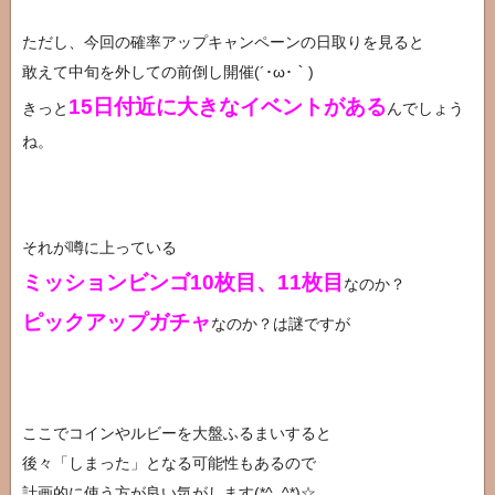
ただし、今回の確率アップキャンペーンの日取りを見ると
敢えて中旬を外しての前倒し開催(´･ω･｀)
15日付近に大きなイベントがある
きっと
んでしょう
ね。
それが噂に上っている
ミッションビンゴ10枚目、11枚目
なのか？
ピックアップガチャ
なのか？は謎ですが
ここでコインやルビーを大盤ふるまいすると
後々「しまった」となる可能性もあるので
計画的に使う方が良い気がします(*^_^*)☆