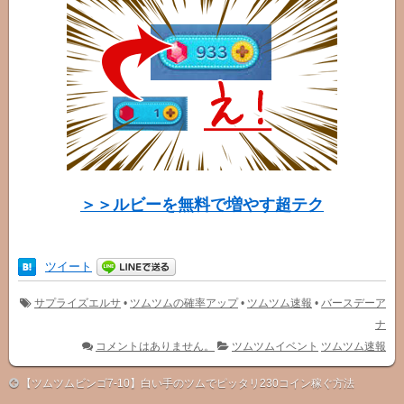
＞＞ルビーを無料で増やす超テク
ツイート
サプライズエルサ
•
ツムツムの確率アップ
•
ツムツム速報
•
バースデーア
ナ
コメントはありません。
ツムツムイベント
ツムツム速報
【ツムツムビンゴ7-10】白い手のツムでピッタリ230コイン稼ぐ方法