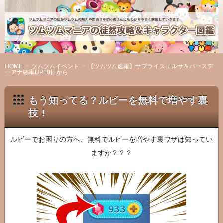
ツ
ム
ツ
ム
マ
HOME
ツムツムイベント
【ツムツム速報】サプライズエルサ＆バースデ
ーアナ確率UP10日から
ニ
ア
もう知ってる？ルビーを無料で増やす裏
の
技！
徒
然
攻
ルビーでお困りの方へ、無料でルビーを増やす裏ワザは知ってい
略
ますか？？？
＆
キ
ャ
ラ
ク