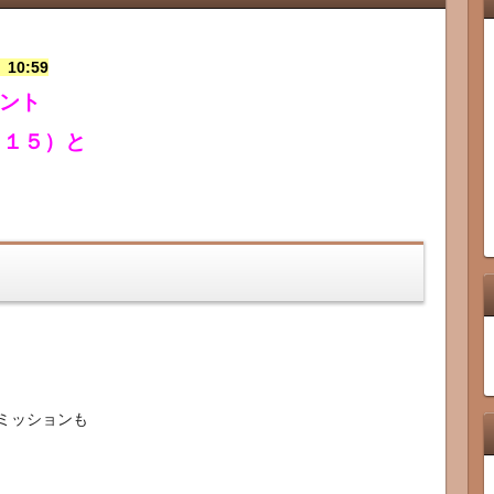
10:59
ント
～１５）と
ミッションも