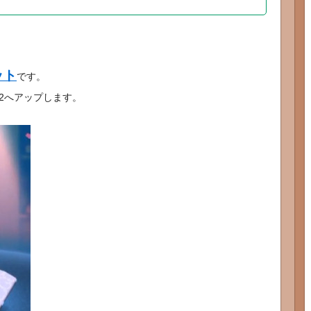
ット
です。
2へアップします。