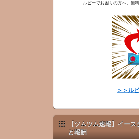
ルビーでお困りの方へ、無
＞＞ル
【ツムツム速報】イース
と報酬