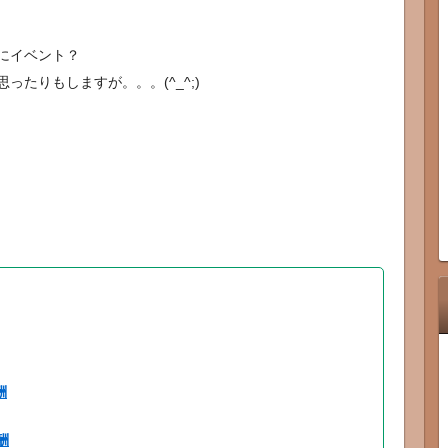
にイベント？
たりもしますが。。。(^_^;)
酬
酬