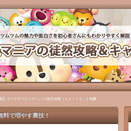
力や面白さを初心者さんにもわかりやすく徹底攻略していき
然攻略＆キャラクター図鑑
報】イースターエッグハント2枚目攻略（１１～１５）と報酬
無料で増やす裏技！