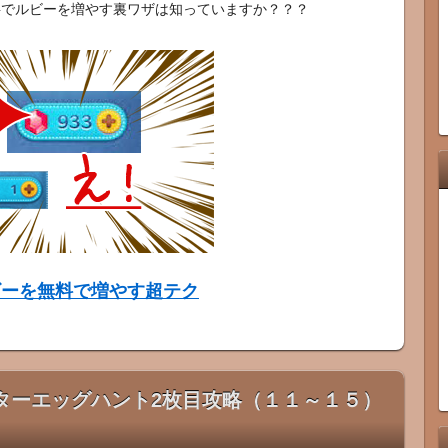
料でルビーを増やす裏ワザは知っていますか？？？
ビーを無料で増やす超テク
ターエッグハント2枚目攻略（１１～１５）