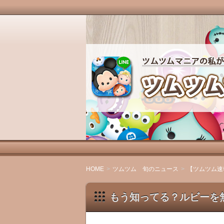
ツムツムマニアの私が、ツムツムの魅
ます。
ツムツムマニアの徒
HOME
ツムツム 旬のニュース
【ツムツム速
もう知ってる？ルビーを