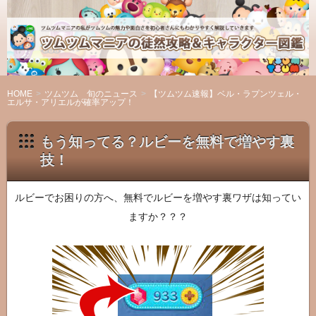
ツ
ム
ツ
ム
マ
HOME
ツムツム 旬のニュース
【ツムツム速報】ベル・ラプンツェル・
エルサ・アリエルが確率アップ！
ニ
ア
もう知ってる？ルビーを無料で増やす裏
の
技！
徒
然
攻
ルビーでお困りの方へ、無料でルビーを増やす裏ワザは知ってい
略
ますか？？？
＆
キ
ャ
ラ
ク