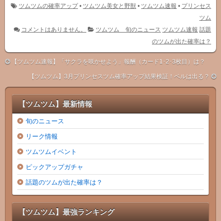
ツムツムの確率アップ
•
ツムツム美女と野獣
•
ツムツム速報
•
プリンセス
ツム
コメントはありません。
ツムツム 旬のニュース
ツムツム速報
話題
のツムが出た確率は？
【ツムツム速報】「サクラを咲かせよう」報酬（カード1･2･3枚目）は？
【ツムツム】3月プリンセスツム確率アップ結果検証！ベルは出る？
【ツムツム】最新情報
旬のニュース
リーク情報
ツムツムイベント
ピックアップガチャ
話題のツムが出た確率は？
【ツムツム】最強ランキング