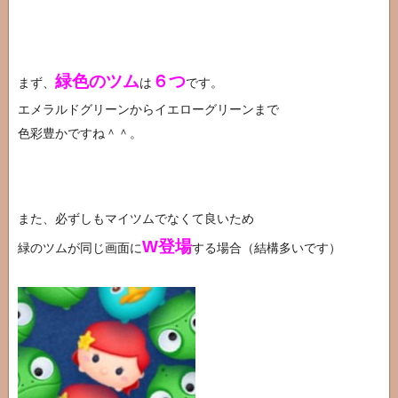
緑色のツム
６つ
まず、
は
です。
エメラルドグリーンからイエローグリーンまで
色彩豊かですね＾＾。
また、必ずしもマイツムでなくて良いため
W登場
緑のツムが同じ画面に
する場合（結構多いです）