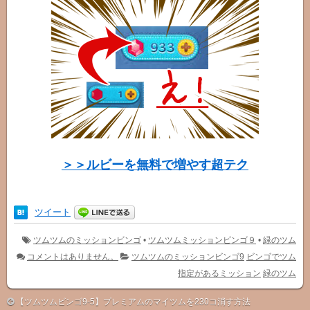
＞＞ルビーを無料で増やす超テク
ツイート
ツムツムのミッションビンゴ
•
ツムツムミッションビンゴ９
•
緑のツム
コメントはありません。
ツムツムのミッションビンゴ9
ビンゴでツム
指定があるミッション
緑のツム
【ツムツムビンゴ9-5】プレミアムのマイツムを230コ消す方法