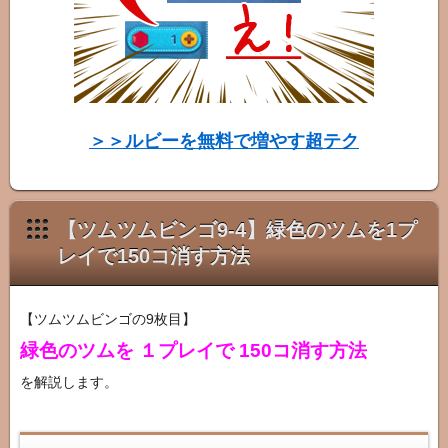
タ
ー
図
鑑
＞＞ルビーを無料で増やす超テク
【ツムツムビンゴ9-4】緑色のツムを1プ
レイで150コ消す方法
【ツムツムビンゴの9枚目】
緑色のツムを １プレイで 150コ消す方法
を解説します。