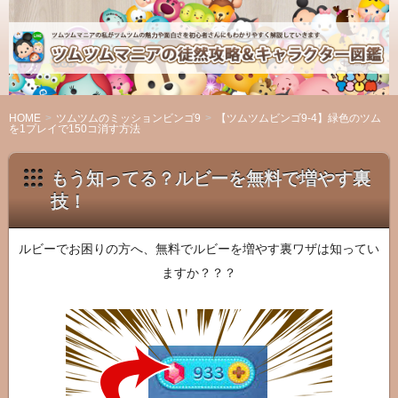
ツ
ム
ツ
ム
マ
HOME
ツムツムのミッションビンゴ9
【ツムツムビンゴ9-4】緑色のツム
を1プレイで150コ消す方法
ニ
ア
もう知ってる？ルビーを無料で増やす裏
の
技！
徒
然
攻
ルビーでお困りの方へ、無料でルビーを増やす裏ワザは知ってい
略
ますか？？？
＆
キ
ャ
ラ
ク