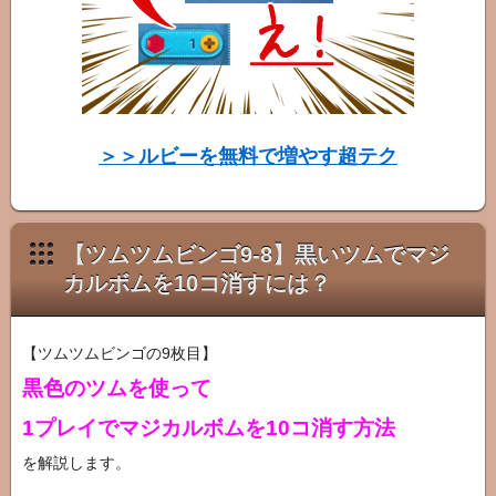
タ
ー
図
鑑
＞＞ルビーを無料で増やす超テク
【ツムツムビンゴ9-8】黒いツムでマジ
カルボムを10コ消すには？
【ツムツムビンゴの9枚目】
黒色のツムを使って
1プレイでマジカルボムを10コ消す方法
を解説します。