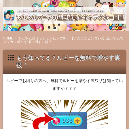
ツ
ム
ツ
ム
マ
HOME
ツムツムのミッションビンゴ9
【ツムツムビンゴ9-8】黒いツムで
マジカルボムを10コ消すには？
ニ
ア
もう知ってる？ルビーを無料で増やす裏
の
技！
徒
然
攻
ルビーでお困りの方へ、無料でルビーを増やす裏ワザは知ってい
略
ますか？？？
＆
キ
ャ
ラ
ク