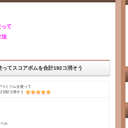
使って
方法
使ってスコアボムを合計192コ消そう
がつくツムを使って
計192コ消そう
ーベル