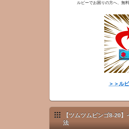
ルビーでお困りの方へ、無
＞＞ル
【ツムツムビンゴ8-20
法