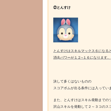
②とんすけ
とんすけはスキルマックス６になる
消去パワーが１２~１６になります。
決して多くはないものの
スコアボムが出る条件には入ってい
また、とんすけはスキル発動までの
沢山スキルを発動して２～３コのス