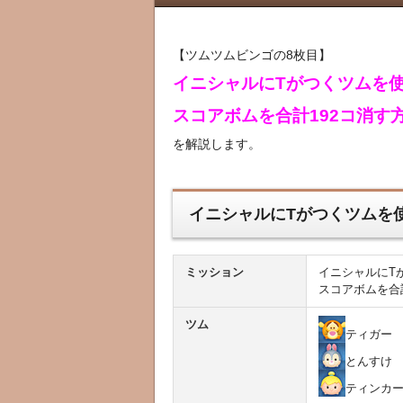
【ツムツムビンゴの8枚目】
イニシャルにTがつくツムを
スコアボムを合計192コ消す
を解説します。
イニシャルにTがつくツムを
ミッション
イニシャルにT
スコアボムを合
ツム
ティガー
とんすけ
ティンカ