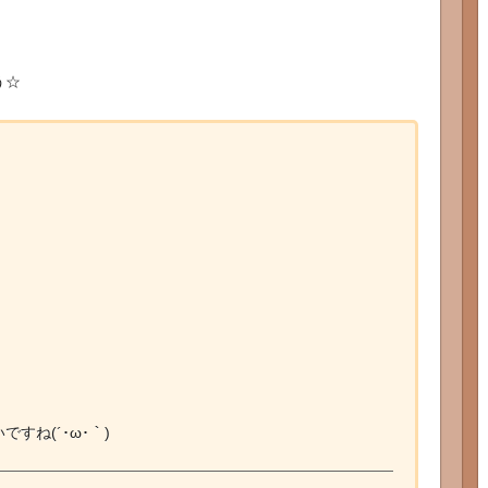
う☆
すね(´･ω･｀)