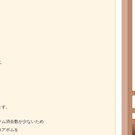
と
ます。
ツム消去数が少ないため
コアボムを