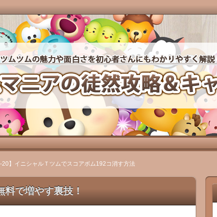
力や面白さを初心者さんにもわかりやすく徹底攻略していき
然攻略＆キャラクター図鑑
-20】イニシャルＴツムでスコアボム192コ消す方法
無料で増やす裏技！