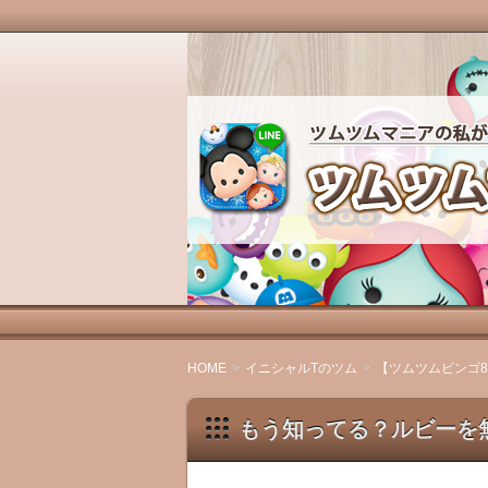
ツムツムマニアの私が、ツムツムの魅
ます。
ツムツムマニアの徒
HOME
イニシャルTのツム
【ツムツムビンゴ8
もう知ってる？ルビーを