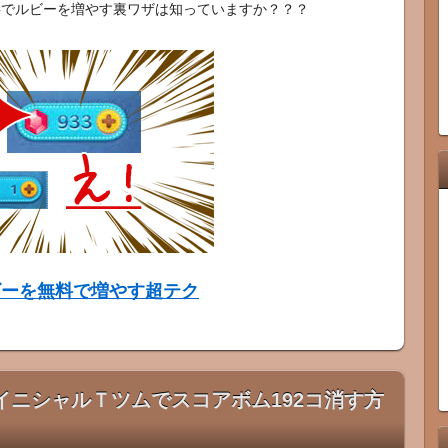
料でルビーを増やす裏ワザは知っていますか？？？
ビーを無料で増やす超テク
】イニシャルＴツムでスコアボム192コ消す方